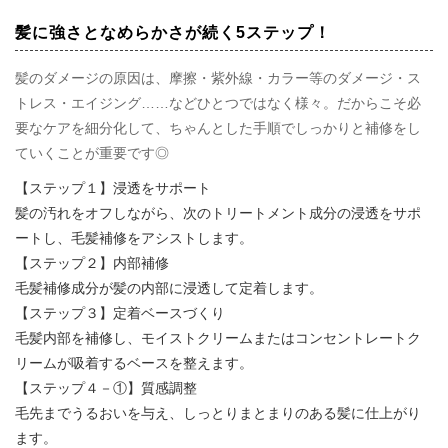
髪に強さとなめらかさが続く5ステップ！
髪のダメージの原因は、摩擦・紫外線・カラー等のダメージ・ス
トレス・エイジング……などひとつではなく様々。だからこそ必
要なケアを細分化して、ちゃんとした手順でしっかりと補修をし
ていくことが重要です◎
【ステップ１】浸透をサポート
髪の汚れをオフしながら、
次のトリートメント成分の浸透をサポ
ートし、
毛髪補修をアシストします。
【ステップ２】内部補修
毛髪補修成分が髪の内部に浸透して定着します。
【ステップ３】定着ベースづくり
毛髪内部を補修し、
モイストクリームまたはコンセントレートク
リームが吸着するベー
スを整えます。
【ステップ４－①】質感調整
毛先までうるおいを与え、
しっとりまとまりのある髪に仕上がり
ます。