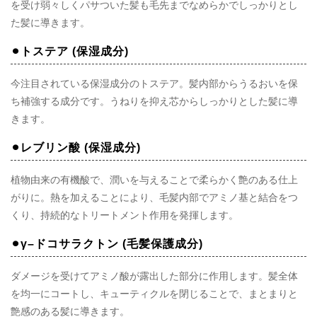
を受け弱々しくパサついた髪も毛先までなめらかでしっかりとし
た髪に導きます。
⚫︎トステア (保湿成分)
今注目されている保湿成分のトステア。髪内部からうるおいを保
ち補強する成分です。うねりを抑え芯からしっかりとした髪に導
きます。
⚫︎レブリン酸 (保湿成分)
植物由来の有機酸で、潤いを与えることで柔らかく艶のある仕上
がりに。熱を加えることにより、毛髪内部でアミノ基と結合をつ
くり、持続的なトリートメント作用を発揮します。
⚫︎γ–ドコサラクトン (毛髪保護成分)
ダメージを受けてアミノ酸が露出した部分に作用します。髪全体
を均一にコートし、キューティクルを閉じることで、まとまりと
艶感のある髪に導きます。